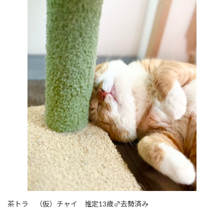
茶トラ （仮）チャイ 推定13歳♂去勢済み