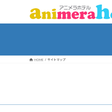
コ
ナ
ン
ビ
テ
ゲ
ン
ー
ツ
シ
へ
ョ
ス
ン
キ
に
ッ
移
プ
動
HOME
サイトマップ