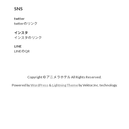
SNS
twtter
twtterのリンク
インスタ
インスタのリンク
LINE
LINEのQR
Copyright © アニメラホテル All Rights Reserved.
Powered by
WordPress
&
Lightning Theme
by Vektor,Inc. technology.